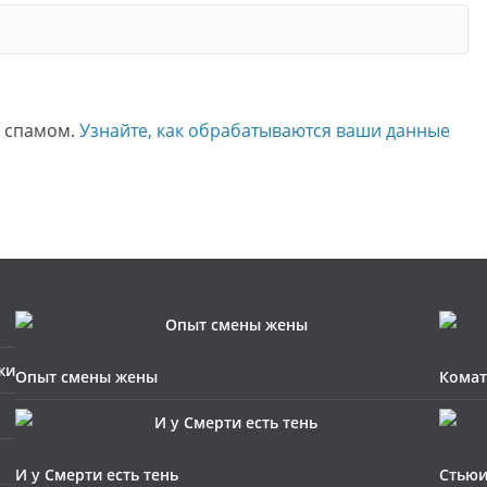
о спамом.
Узнайте, как обрабатываются ваши данные
жи
Опыт смены жены
Комат
И у Смерти есть тень
Стьюи